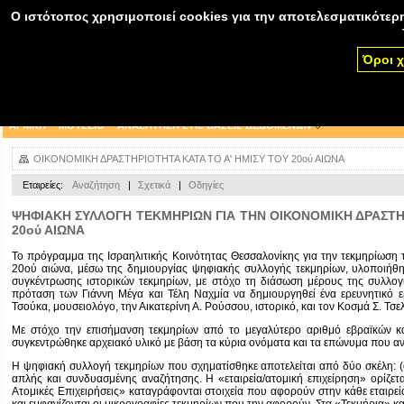
Ο ιστότοπος χρησιμοποιεί cookies για την αποτελεσματικότερη
Όροι 
ΑΡΧΙΚΗ
ΜΟΥΣΕΙΟ
ΑΝΑΖΗΤΗΣΗ ΣΤΙΣ ΒΑΣΕΙΣ ΔΕΔΟΜΕΝΩΝ
ΟΙΚΟΝΟΜΙΚΗ ΔΡΑΣΤΗΡΙΟΤΗΤΑ ΚΑΤΑ ΤΟ Α' ΗΜΙΣΥ ΤΟΥ 20ού ΑΙΩΝΑ
Εταιρείες:
Αναζήτηση
|
Σχετικά
|
Οδηγίες
ΨΗΦΙΑΚΗ ΣΥΛΛΟΓΗ ΤΕΚΜΗΡΙΩΝ ΓΙΑ ΤΗΝ ΟΙΚΟΝΟΜΙΚΗ ΔΡΑΣΤΗ
20ού ΑΙΩΝΑ
Το πρόγραμμα της Ισραηλιτικής Κοινότητας Θεσσαλονίκης για την τεκμηρίωση 
20ού αιώνα, μέσω της δημιουργίας ψηφιακής συλλογής τεκμηρίων, υλοποιήθη
συγκέντρωσης ιστορικών τεκμηρίων, με στόχο τη διάσωση μέρους της συλλογ
πρόταση των Γιάννη Μέγα και Τέλη Ναχμία να δημιουργηθεί ένα ερευνητικό 
Τσούκα, μουσειολόγο, την Αικατερίνη Α. Ρούσσου, ιστορικό, και τον Κοσμά Σ. Τσελ
Με στόχο την επισήμανση τεκμηρίων από το μεγαλύτερο αριθμό εβραϊκών και
συγκεντρώθηκε αρχειακό υλικό με βάση τα κύρια ονόματα και τα επώνυμα που αν
Η ψηφιακή συλλογή τεκμηρίων που σχηματίσθηκε αποτελείται από δύο σκέλη: (α) 
απλής και συνδυασμένης αναζήτησης. Η «εταιρεία/ατομική επιχείρηση» ορίζετα
Ατομικές Επιχειρήσεις» καταγράφονται στοιχεία που αφορούν στην κάθε εταιρεία