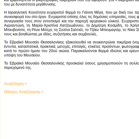
και εμφανίζονται οι μικρογραφίες τεκμηρίων που την αφορούν. Στα «Τεκμήρια» 
του με δυνατότητα μεγέθυνσης.
Η Ισραηλιτική Κοινότητα ευχαριστεί θερμά το Γιάννη Μέγα, που με δική του π
συνεισφορά του στο έργο. Ευχαριστεί επίσης όλες τις δημόσιες υπηρεσίες, τους φ
συνεργασία τους στον εντοπισμό και την παροχή αρχειακού υλικού. Ευχαριστ
Αγριαντώνη, τη Μαρία-Χριστίνα Χατζηιωάννου, το Δημήτρη Κοσμίδη, το Χρήσ
Μπενβενίστε, τη Ρένα Μόλχο, τη Σολίτα Σαλτιέλ, το Τζέκυ Μπενμαγιόρ, το Νίκ
τους και βοηθώντας με ιδέες, συζητήσεις και συμβουλές.
Το Εβραϊκό Μουσείο Θεσσαλονίκης εξακολουθεί να συγκεντρώνει τεκμήρια (νομι
έντυπα, καταστατικά, πρακτικά, μετοχές, επιταγές, ετικέτες προϊόντων, φωτογρα
κατά το πρώτο ήμισυ του 20ού αιώνα. Παρακαλούνται θερμά ιδιώτες και ερευν
υπόψη του Μουσείου.
Το Εβραϊκό Μουσείο Θεσσαλονίκης προσκαλεί όσους χρησιμοποιούν τη συλλογή
περιεχόμενό της.
Αναζήτηση >
Οδηγίες Αναζήτησης >