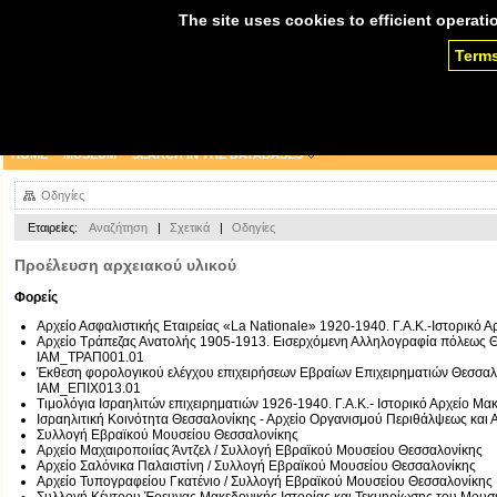
The site uses cookies to efficient operati
Terms
HOME
MUSEUM
SEARCH IN THE DATABASES
Οδηγίες
Εταιρείες:
Αναζήτηση
|
Σχετικά
|
Οδηγίες
Προέλευση αρχειακού υλικού
Φορείς
Αρχείο Ασφαλιστικής Εταιρείας «La Nationale» 1920-1940. Γ.Α.Κ.-Ιστορικ
Αρχείο Τράπεζας Ανατολής 1905-1913. Εισερχόμενη Αλληλογραφία πόλεως Θε
IAM_ΤΡΑΠ001.01
Έκθεση φορολογικού ελέγχου επιχειρήσεων Εβραίων Επιχειρηματιών Θεσσαλο
IAM_ΕΠΙΧ013.01
Τιμολόγια Ισραηλιτών επιχειρηματιών 1926-1940. Γ.Α.Κ.- Ιστορικό Αρχείο
Ισραηλιτική Κοινότητα Θεσσαλονίκης - Αρχείο Οργανισμού Περιθάλψεως και
Συλλογή Εβραϊκού Μουσείου Θεσσαλονίκης
Αρχείο Μαχαιροποιίας Άντζελ / Συλλογή Εβραϊκού Μουσείου Θεσσαλονίκης
Αρχείο Σαλόνικα Παλαιστίνη / Συλλογή Εβραϊκού Μουσείου Θεσσαλονίκης
Αρχείο Τυπογραφείου Γκατένιο / Συλλογή Εβραϊκού Μουσείου Θεσσαλονίκης