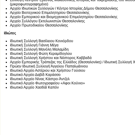
Συλλογή Κέντρου Έρευνας Μακεδονικής Ιστορίας και Τεκμηρίωσης του Μουσείο
(μικροφωτογραφημένο)
Αρχείο Ιδιωτικών Συλλογών / Κέντρο Ιστορίας Δήμου Θεσσαλονίκης
Αρχείο Βιοτεχνικού Επιμελητηρίου Θεσσαλονίκης
Αρχείο Εμπορικού και Βιομηχανικού Επιμελητηρίου Θεσσαλονίκης
Αρχείο Συλλόγου Εκτελωνιστών Θεσσαλονίκης
Αρχείο Πρωτοδικείου Θεσσαλονίκης
Ιδιώτες
Ιδιωτική Συλλογή Βασίλειου Κονιόρδου
Ιδιωτική Συλλογή Γιάννη Μέγα
Ιδιωτική Συλλογή Μανόλη Μαλαμίδη
Ιδιωτική Συλλογή Φώτη Κεραμίδογλου
Ιδιωτική Συλλογή Χρήστου και Νέστoρος Καββαδά
Αρχείο Εμπορικής Τράπεζας της Ελλάδος (Θεσσαλονίκη) / Ιδιωτική Συλλογή
Πρώην Ιδιωτική Συλλογή Άγγελου Παπαϊωάννου
Ιδιωτικό Αρχείο Αστέριου και Χρήστου Γούσιου
Ιδιωτικό Αρχείο Δαβίδ Καράσσο
Ιδιωτικό Αρχείο Νίνας Κάστρο-Άντζελ
Ιδιωτικό Αρχείο Φωτογραφείου «Αφοι Κούνιο»
Ιδιωτικό Αρχείο Χασδάϊ Καπόν