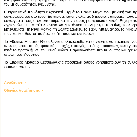
και εμφανίζονται οι μικρογραφίες τεκμηρίων που την αφορούν. Στα «Τεκμήρια» 
του με δυνατότητα μεγέθυνσης.
Η Ισραηλιτική Κοινότητα ευχαριστεί θερμά το Γιάννη Μέγα, που με δική του π
συνεισφορά του στο έργο. Ευχαριστεί επίσης όλες τις δημόσιες υπηρεσίες, τους φ
συνεργασία τους στον εντοπισμό και την παροχή αρχειακού υλικού. Ευχαριστ
Αγριαντώνη, τη Μαρία-Χριστίνα Χατζηιωάννου, το Δημήτρη Κοσμίδη, το Χρήσ
Μπενβενίστε, τη Ρένα Μόλχο, τη Σολίτα Σαλτιέλ, το Τζέκυ Μπενμαγιόρ, το Νίκ
τους και βοηθώντας με ιδέες, συζητήσεις και συμβουλές.
Το Εβραϊκό Μουσείο Θεσσαλονίκης εξακολουθεί να συγκεντρώνει τεκμήρια (νομι
έντυπα, καταστατικά, πρακτικά, μετοχές, επιταγές, ετικέτες προϊόντων, φωτογρα
κατά το πρώτο ήμισυ του 20ού αιώνα. Παρακαλούνται θερμά ιδιώτες και ερευν
υπόψη του Μουσείου.
Το Εβραϊκό Μουσείο Θεσσαλονίκης προσκαλεί όσους χρησιμοποιούν τη συλλογή
περιεχόμενό της.
Αναζήτηση >
Οδηγίες Αναζήτησης >