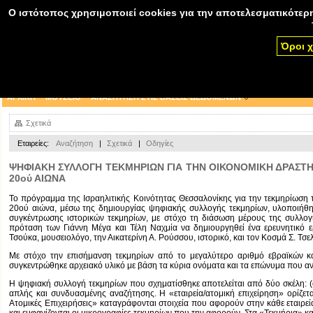
Ο ιστότοπος χρησιμοποιεί cookies για την αποτελεσματικότερη
Όροι 
ΑΡΧΙΚΗ
ΜΟΥΣΕΙΟ
ΑΝΑΖΗΤΗΣΗ ΣΤΙΣ ΒΑΣΕΙΣ ΔΕΔΟΜΕΝΩΝ
Σχετικά
Εταιρείες:
Αναζήτηση
|
Σχετικά
|
Οδηγίες
ΨΗΦΙΑΚΗ ΣΥΛΛΟΓΗ ΤΕΚΜΗΡΙΩΝ ΓΙΑ ΤΗΝ ΟΙΚΟΝΟΜΙΚΗ ΔΡΑΣΤΗ
20ού ΑΙΩΝΑ
Το πρόγραμμα της Ισραηλιτικής Κοινότητας Θεσσαλονίκης για την τεκμηρίωση 
20ού αιώνα, μέσω της δημιουργίας ψηφιακής συλλογής τεκμηρίων, υλοποιήθη
συγκέντρωσης ιστορικών τεκμηρίων, με στόχο τη διάσωση μέρους της συλλογ
πρόταση των Γιάννη Μέγα και Τέλη Ναχμία να δημιουργηθεί ένα ερευνητικό 
Τσούκα, μουσειολόγο, την Αικατερίνη Α. Ρούσσου, ιστορικό, και τον Κοσμά Σ. Τσελ
Με στόχο την επισήμανση τεκμηρίων από το μεγαλύτερο αριθμό εβραϊκών και
συγκεντρώθηκε αρχειακό υλικό με βάση τα κύρια ονόματα και τα επώνυμα που αν
Η ψηφιακή συλλογή τεκμηρίων που σχηματίσθηκε αποτελείται από δύο σκέλη: (α) 
απλής και συνδυασμένης αναζήτησης. Η «εταιρεία/ατομική επιχείρηση» ορίζετα
Ατομικές Επιχειρήσεις» καταγράφονται στοιχεία που αφορούν στην κάθε εταιρεία